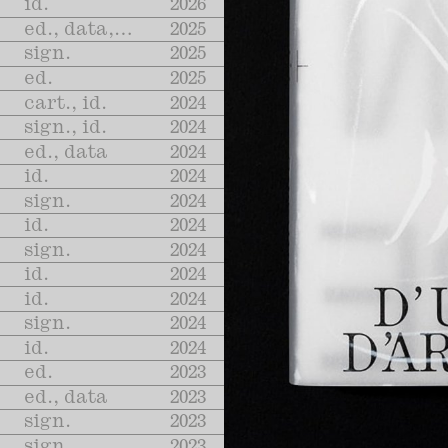
id.
2026
ed., data, cart.
2025
sign.
2025
ed.
2025
cart., id.
2024
sign., id.
2024
ed., data
2024
id.
2024
sign.
2024
id.
2024
sign.
2024
id.
2024
id.
2024
sign.
2024
id.
2024
ed.
2023
ed., data
2023
sign.
2023
sign.
2023