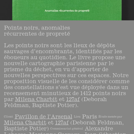
Points noirs, anomalies
récurrentes de propreté
Les points noirs sont les lieux de dépôts
sauvages d’encombrants, identifiés par les
éboueurs au quotidien. Le livre propose une
nouvelle cartographie parisienne par le
prisme du déchet, en vu d’apporter de
nouvelles perspectives sur ces espaces. Notre
proposition visuelle de les considérer comme
des constellations s’est vue déployée dans un
recensement minutieux de 1412 points noirs
par
Milena Charbit
et
127af
(Deborah
Feldman, Baptiste Potier).
Pavillon de l’Arsenal
Paris
Client
Lieu
Étude menée par
Milena Charbit
et
127af
(Deborah Feldman,
Baptiste Potier)
Alexandre
Commissariat général