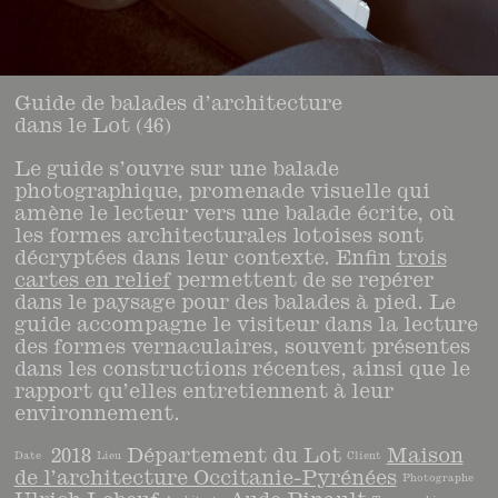
Guide de balades d’architecture
dans le Lot (46)
Le guide s’ouvre sur une balade
photographique, promenade visuelle qui
amène le lecteur vers une balade écrite, où
les formes architecturales lotoises sont
décryptées dans leur contexte. Enfin
trois
cartes en relief
permettent de se repérer
dans le paysage pour des balades à pied. Le
guide accompagne le visiteur dans la lecture
des formes vernaculaires, souvent présentes
dans les constructions récentes, ainsi que le
rapport qu’elles entretiennent à leur
environnement.
2018
Département du Lot
Maison
Date
Lieu
Client
de l’architecture Occitanie-Pyrénées
Photographe