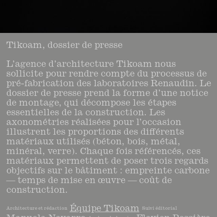
Tikoam, dossier de presse
L’agence d’architecture Tikoam nous
sollicite pour rendre compte du processus de
pré-fabrication des laboratoires Renaudin. Le
dossier de presse prend la forme d’une notice
de montage, qui décompose les étapes
essentielles de la construction. Les
axonométries réalisées pour l’occasion
illustrent les proportions des différents
matériaux utilisés (béton, bois, métal,
minéral, verre). Chaque fois référencés, ces
matériaux permettent de poser trois regards
objectifs sur le bâtiment : empreinte carbone
— temps de mise en œuvre — coût de
construction.
Équipe Tikoam
Architecture et rédaction
Suivi éditorial