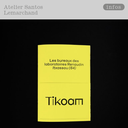
infos
Atelier Santos
Lemarchand