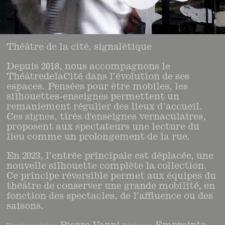
Théâtre de la cité, signalétique
Depuis 2018, nous accompagnons le
ThéâtredelaCité dans l’évolution de ses
espaces. Pensées pour être mobiles, les
silhouettes-enseignes permettent un
remaniement régulier des lieux d’accueil.
Ces signes, tirés d'enseignes vernaculaires,
proposent aux spectateurs une lecture du
lieu comme un prolongement de la rue.
En 2023, l’entrée principale est déplacée, une
nouvelle silhouette complète la collection.
Ce principe réversible permet aux équipes du
théâtre de conserver une grande mobilité, en
fonction des spectacles, de l’affluence ou des
saisons.