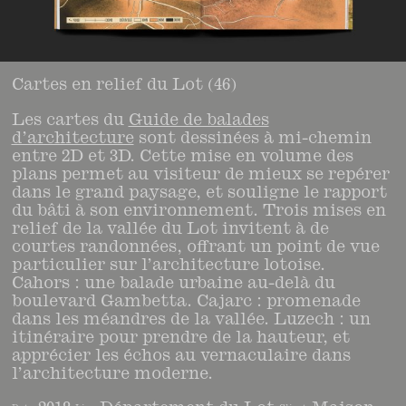
Cartes en relief du Lot (46)
Les cartes du
Guide de balades
d’architecture
sont dessinées à mi-chemin
entre 2D et 3D. Cette mise en volume des
plans permet au visiteur de mieux se repérer
dans le grand paysage, et souligne le rapport
du bâti à son environnement. Trois mises en
relief de la vallée du Lot invitent à de
courtes randonnées, offrant un point de vue
particulier sur l’architecture lotoise.
Cahors : une balade urbaine au-delà du
boulevard Gambetta. Cajarc : promenade
dans les méandres de la vallée. Luzech : un
itinéraire pour prendre de la hauteur, et
apprécier les échos au vernaculaire dans
l’architecture moderne.